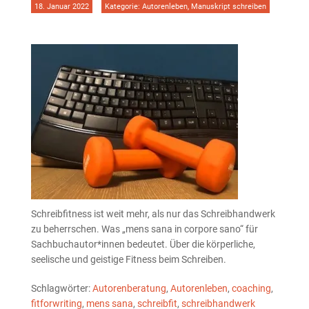
18. Januar 2022
Kategorie:
Autorenleben
,
Manuskript schreiben
Schreibfitness ist weit mehr, als nur das Schreibhandwerk
zu beherrschen. Was „mens sana in corpore sano“ für
Sachbuchautor*innen bedeutet. Über die körperliche,
seelische und geistige Fitness beim Schreiben.
Schlagwörter:
Autorenberatung
,
Autorenleben
,
coaching
,
fitforwriting
,
mens sana
,
schreibfit
,
schreibhandwerk