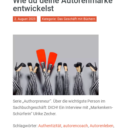
Wie du deine Autorenmarke
entwickelst
2. August 2023
Kategorie:
Das Geschäft mit Büchern
Serie „Authorpreneur“. Über die wichtigste Person im
Sachbuchgeschäft: DICH! Ein Interview mit „Markenkern-
Schürferin“ Ulrike Zecher.
Schlagwörter:
Authentizität
,
autorencoach
,
Autorenleben
,