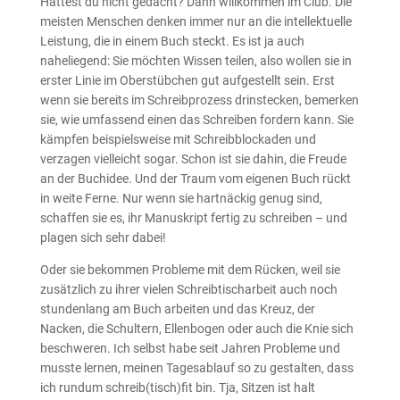
Hättest du nicht gedacht? Dann willkommen im Club. Die
meisten Menschen denken immer nur an die intellektuelle
Leistung, die in einem Buch steckt. Es ist ja auch
naheliegend: Sie möchten Wissen teilen, also wollen sie in
erster Linie im Oberstübchen gut aufgestellt sein. Erst
wenn sie bereits im Schreibprozess drinstecken, bemerken
sie, wie umfassend einen das Schreiben fordern kann. Sie
kämpfen beispielsweise mit Schreibblockaden und
verzagen vielleicht sogar. Schon ist sie dahin, die Freude
an der Buchidee. Und der Traum vom eigenen Buch rückt
in weite Ferne. Nur wenn sie hartnäckig genug sind,
schaffen sie es, ihr Manuskript fertig zu schreiben – und
plagen sich sehr dabei!
Oder sie bekommen Probleme mit dem Rücken, weil sie
zusätzlich zu ihrer vielen Schreibtischarbeit auch noch
stundenlang am Buch arbeiten und das Kreuz, der
Nacken, die Schultern, Ellenbogen oder auch die Knie sich
beschweren. Ich selbst habe seit Jahren Probleme und
musste lernen, meinen Tagesablauf so zu gestalten, dass
ich rundum schreib(tisch)fit bin. Tja, Sitzen ist halt