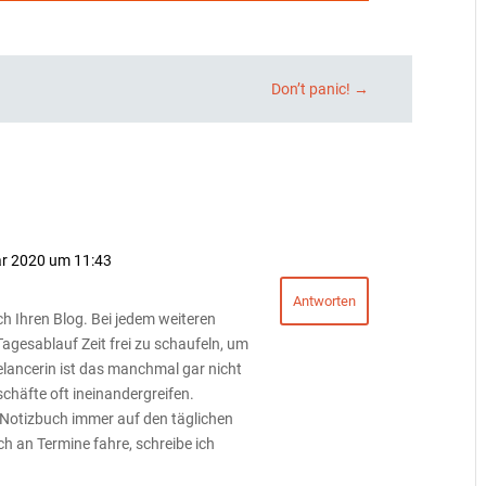
Don’t panic!
→
ar 2020 um 11:43
Antworten
ch Ihren Blog. Bei jedem weiteren
Tagesablauf Zeit frei zu schaufeln, um
eelancerin ist das manchmal gar nicht
schäfte oft ineinandergreifen.
 Notizbuch immer auf den täglichen
h an Termine fahre, schreibe ich