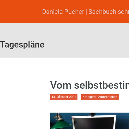
Daniela Pucher | Sachbuch sch
Tagespläne
Vom selbstbesti
13. Oktober 2021
Kategorie:
Autorenleben