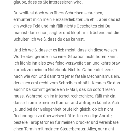
glaube, dass es Sie interessieren wird.
Du wolltest doch was übers Schreiben schreiben,
ermuntert mich mein Herzallerliebster. Ja eh … aber das ist
ein weites Feld und mir fällt nichts Gescheites ein! Du
machst das schon, sagt er und klopft mir tröstend auf die
Schulter. Ich weiß, dass du das kannst.
Und ich weiß, dass er es lieb meint, dass ich diese weisen
Worte aber gerade in so einer Situation nicht hören kann.
Ich lächle ihn also zweifelnd-verzweifelt an und kehre brav
zurück zu meinem Notebook. Nichts. Gähnende Leere
nach wie vor. Und dann tritt jener fatale Mechanismus ein,
der einen erst recht vom Schreiben abhält. Kennen Sie das
auch? Da kommt gerade ein E-Mail, das ich sofort lesen
muss. Während ich im Internet recherchiere, fällt mir ein,
dass ich online meinen Kontostand abfragen könnte. Ach
ja, und bei der Gelegenheit prüfe ich gleich, ob ich nicht
Rechnungen zu überweisen hätte. Ich erledige Anrufe,
bestelle Farbpatronen für meinen Drucker und vereinbare
einen Termin mit meinem Steuerberater. Alles, nur nicht