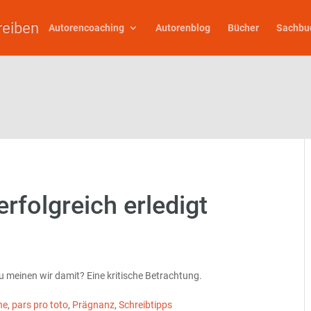
reiben
Autorencoaching
Autorenblog
Bücher
Sachbu
folgreich erledigt
u meinen wir damit? Eine kritische Betrachtung.
he
,
pars pro toto
,
Prägnanz
,
Schreibtipps