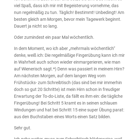
viel Spaß, dass ich mir mit Begeisterung vornehme, das
nun regelmäßig zu tun. Täglich! Bestimmt! Unbedingt! Am
besten gleich am Morgen, bevor mein Tagewerk beginnt.
Dauert ja nicht so lang.
Oder zumindest ein paar Mal wöchentlich.
In dem Moment, wo ich aber „mehrmals wöchentlich“
denke, weiß ich: Die regelmäßige Fingerübung kann ich mir
in Wahrheit auch schon wieder einmargerieren, wie man
auf Wienerisch sagt.*) Denn was passiert in meinem Hirn?
Am nächsten Morgen, auf dem langen Weg vom
Frühstücks- zum Schreibtisch (das sind bei mir immerhin
doch so gut 20 Schritte) ist mein Hirn schon in freudiger
Erwartung der To-do-Liste, da fällt es ihm ein: die tägliche
Fingerübung! Bei Schritt 5 kramt es in seinen schlauen
Windungen und hat bei Schritt 15 eine super Übung parat:
aus den Buchstaben eines Worts einen Satz bilden.
Sehr gut.
Ich gehe weiter, muss zum Schreibtisch blöderweise, weil