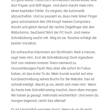
dort Papier und Stift liegen. Und dann macht mein Hirn
einen kapitalen Fehler. Es vergisst, die Automatik
abzuschalten. Und so passiert es, dass mein linker Finger
ganz automatisch den ON-Knopf meines Computers
drückt und gleich darauf der rechte Zeigefinger den des
Bildschirms. Seufzend fährt der PC hoch. Und meine
Schreibübung seufzt mit. Weg ist sie. Routine schlägt die
besten Vorsätze.
Ein schwaches Klammern am Strohhalm: Wait a minute,
sagt mein Hirn. Erst die Schreibübung! Doch irgendwie
hört von meinem inneren Team niemand zu.
Unzuverlässiges Pack! Was aber alle sofort im Fokus
haben, ist das erste To-do: Mein Kunde wartet auf eine
Kurzbeschreibung seines Buchs für die Website. Das ist
schnell erledigt. Macht ja nix, denkt sich mein Hirn. Wenn
du heute kein Schreibtraining machst, dann eben morgen.
Wir haben ja gesagt: mehrmals wöchentlich. Und wenn du
morgen beginnst, reicht das allemal!
Es ist tatsächlich wie beim Sport. Wenn du es dir nicht